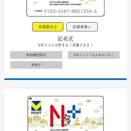
定期券付き
定期券無し
記名式
Vポイントが貯まる！交換できる！
WEB履歴照会
Vポイント→エヌタスマネー
再発行