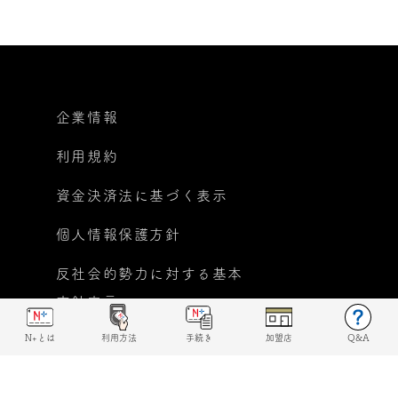
企業情報
利用規約
資金決済法に基づく表示
個人情報保護方針
反社会的勢力に対する基本
方針宣言
© 2019 N+ All rights reserved.
N+とは
利用方法
手続き
加盟店
Q&A