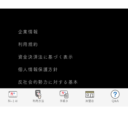
企業情報
利用規約
資金決済法に基づく表示
個人情報保護方針
反社会的勢力に対する基本
方針宣言
N+とは
利用方法
手続き
加盟店
Q&A
© 2019 N+ All rights reserved.