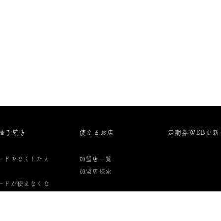
種手続き
使えるお店
定期券WEB更新
ードをなくしたと
加盟店一覧
加盟店検索
ードが使えなくな
た時
ード解約・払い戻