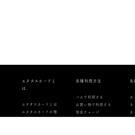
エヌタスカードと
各種利用方法
各
は
バスで利用する
カ
エヌタスカードとは
お買い物で利用する
き
エヌタスカードの種
現金チャージ
カ
類
オートチャージ
っ
エヌタスカードの申
定期券として利用す
カ
し込み方法
る
し