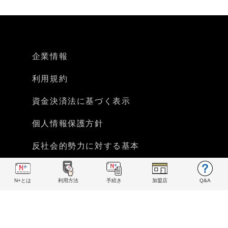
企業情報
利用規約
資金決済法に基づく表示
個人情報保護方針
反社会的勢力に対する基本
方針宣言
N+とは
利用方法
手続き
加盟店
Q&A
© 2019 N+ All rights reserved.