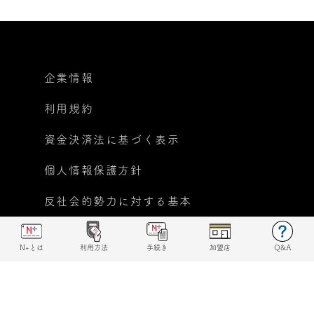
企業情報
利用規約
資金決済法に基づく表示
個人情報保護方針
反社会的勢力に対する基本
方針宣言
N+とは
利用方法
手続き
加盟店
Q&A
© 2019 N+ All rights reserved.