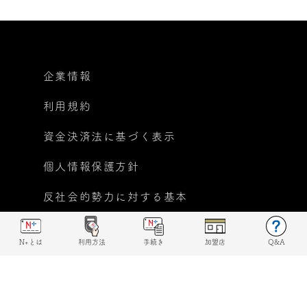
企業情報
利用規約
資金決済法に基づく表示
個人情報保護方針
反社会的勢力に対する基本
方針宣言
N+とは
利用方法
手続き
加盟店
Q&A
© 2019 N+ All rights reserved.