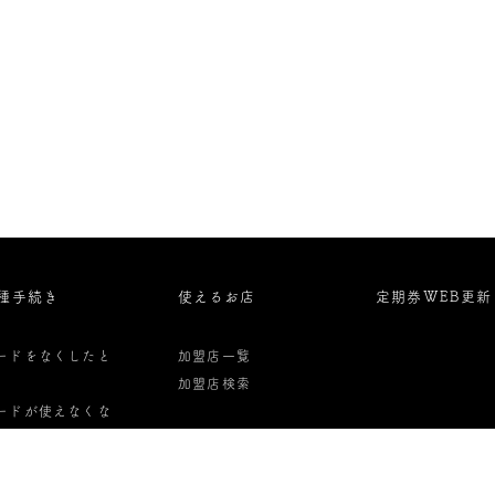
種手続き
使えるお店
定期券WEB更新
ードをなくしたと
加盟店一覧
加盟店検索
ードが使えなくな
た時
ード解約・払い戻