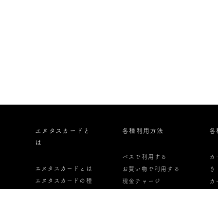
エヌタスカードと
各種利用方法
各
は
バスで利用する
カ
エヌタスカードとは
お買い物で利用する
き
エヌタスカードの種
現金チャージ
カ
類
オートチャージ
っ
エヌタスカードの申
定期券として利用す
カ
し込み方法
る
し