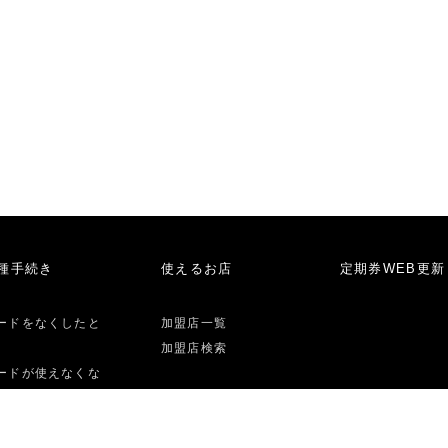
種手続き
使えるお店
定期券WEB更新
ードをなくしたと
加盟店一覧
加盟店検索
ードが使えなくな
た時
ード解約・払い戻