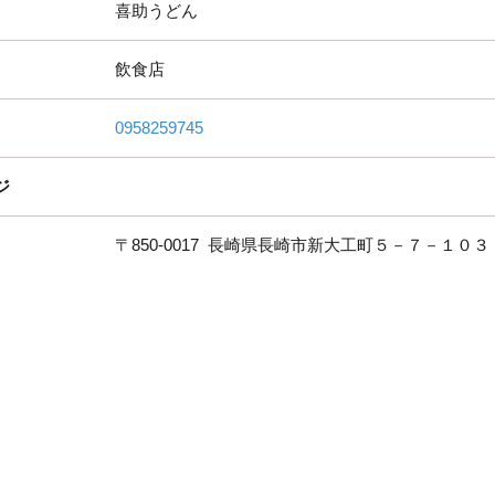
喜助うどん
飲食店
0958259745
ジ
〒850-0017
長崎県長崎市新大工町５－７－１０３