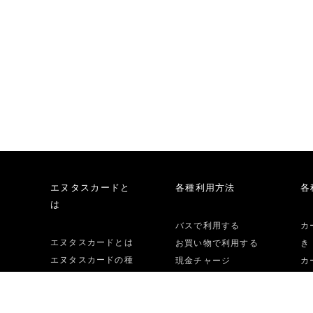
エヌタスカードと
各種利用方法
各
は
バスで利用する
カ
エヌタスカードとは
お買い物で利用する
き
エヌタスカードの種
現金チャージ
カ
類
オートチャージ
っ
エヌタスカードの申
定期券として利用す
カ
し込み方法
る
し