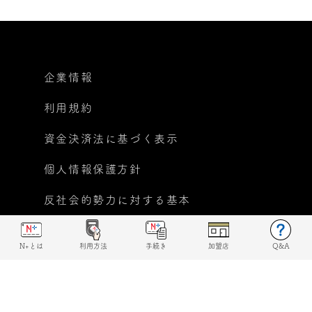
企業情報
利用規約
資金決済法に基づく表示
個人情報保護方針
反社会的勢力に対する基本
方針宣言
N+とは
利用方法
手続き
加盟店
Q&A
© 2019 N+ All rights reserved.