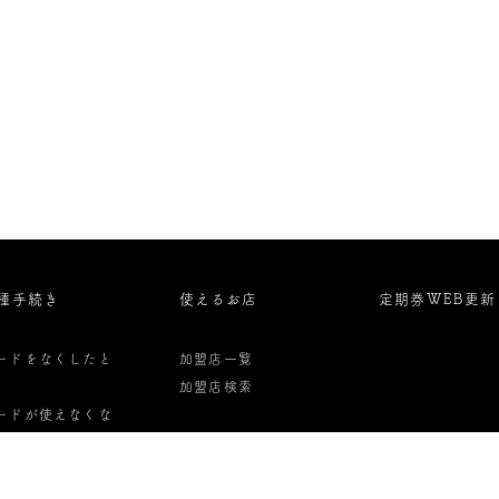
種手続き
使えるお店
定期券WEB更新
ードをなくしたと
加盟店一覧
加盟店検索
ードが使えなくな
た時
ード解約・払い戻