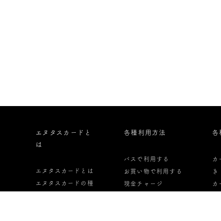
エヌタスカードと
各種利用方法
各
は
バスで利用する
カ
エヌタスカードとは
お買い物で利用する
き
エヌタスカードの種
現金チャージ
カ
類
オートチャージ
っ
エヌタスカードの申
定期券として利用す
カ
し込み方法
る
し