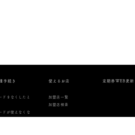
種手続き
使えるお店
定期券WEB更新
ードをなくしたと
加盟店一覧
加盟店検索
ードが使えなくな
た時
ード解約・払い戻