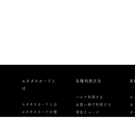
エヌタスカードと
各種利用方法
各
は
バスで利用する
カ
エヌタスカードとは
お買い物で利用する
き
エヌタスカードの種
現金チャージ
カ
類
オートチャージ
っ
エヌタスカードの申
定期券として利用す
カ
し込み方法
る
し