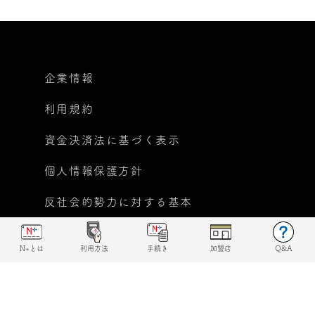
企業情報
利用規約
資金決済法に基づく表示
個人情報保護方針
反社会的勢力に対する基本
方針宣言
N+とは
利用方法
手続き
加盟店
Q&A
© 2019 N+ All rights reserved.