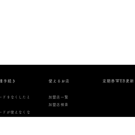
種手続き
使えるお店
定期券WEB更新
ードをなくしたと
加盟店一覧
加盟店検索
ードが使えなくな
た時
ード解約・払い戻