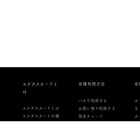
エヌタスカードと
各種利用方法
各
は
バスで利用する
カ
エヌタスカードとは
お買い物で利用する
き
エヌタスカードの種
現金チャージ
カ
類
オートチャージ
っ
エヌタスカードの申
定期券として利用す
カ
し込み方法
る
し