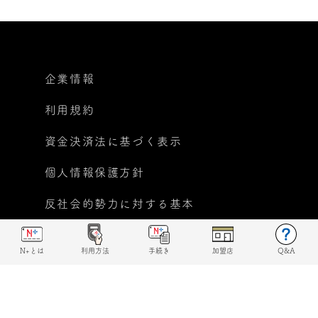
企業情報
利用規約
資金決済法に基づく表示
個人情報保護方針
反社会的勢力に対する基本
方針宣言
N+とは
利用方法
手続き
加盟店
Q&A
© 2019 N+ All rights reserved.