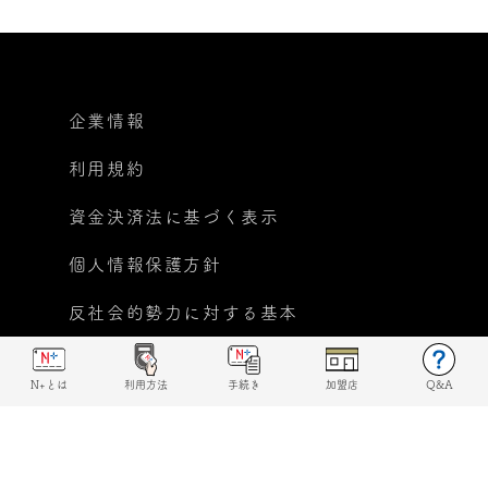
企業情報
利用規約
資金決済法に基づく表示
個人情報保護方針
反社会的勢力に対する基本
方針宣言
N+とは
利用方法
手続き
加盟店
Q&A
© 2019 N+ All rights reserved.