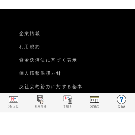
企業情報
利用規約
資金決済法に基づく表示
個人情報保護方針
反社会的勢力に対する基本
方針宣言
N+とは
利用方法
手続き
加盟店
Q&A
© 2019 N+ All rights reserved.