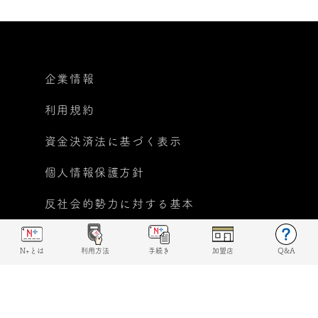
企業情報
利用規約
資金決済法に基づく表示
個人情報保護方針
反社会的勢力に対する基本
方針宣言
N+とは
利用方法
手続き
加盟店
Q&A
© 2019 N+ All rights reserved.