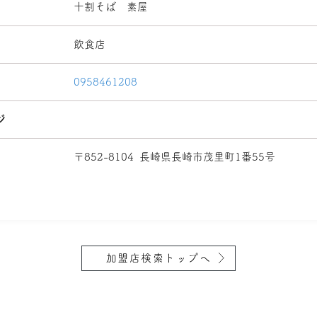
十割そば 素屋
飲食店
0958461208
ジ
〒852-8104
長崎県長崎市茂里町1番55号
加盟店検索トップへ