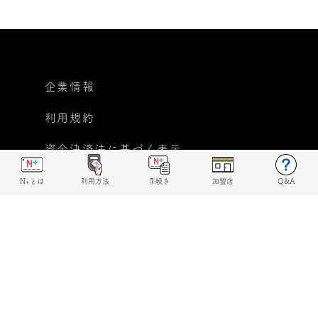
企業情報
利用規約
資金決済法に基づく表示
個人情報保護方針
N+とは
利用方法
手続き
加盟店
Q&A
反社会的勢力に対する基本
方針宣言
© 2019 N+ All rights reserved.