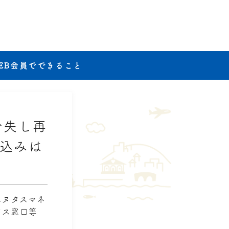
EB会員でできること
紛失し再
込みは
エヌタスマネ
バス窓口等