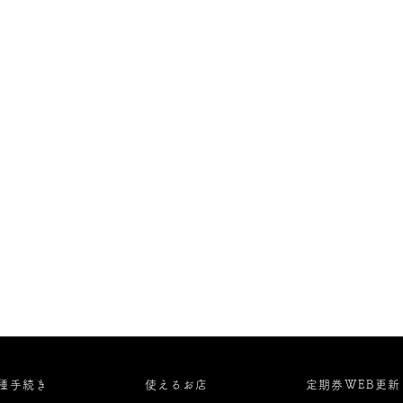
種手続き
使えるお店
定期券WEB更新