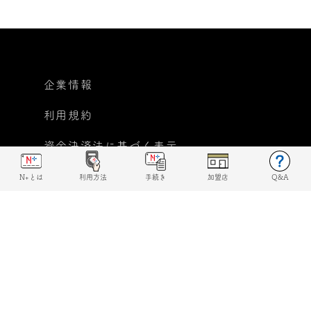
企業情報
利用規約
資金決済法に基づく表示
個人情報保護方針
N+とは
利用方法
手続き
加盟店
Q&A
反社会的勢力に対する基本
方針宣言
© 2019 N+ All rights reserved.