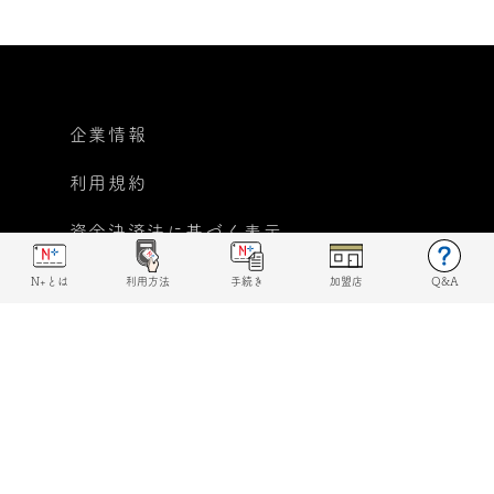
企業情報
利用規約
資金決済法に基づく表示
個人情報保護方針
N+とは
利用方法
手続き
加盟店
Q&A
反社会的勢力に対する基本
方針宣言
© 2019 N+ All rights reserved.