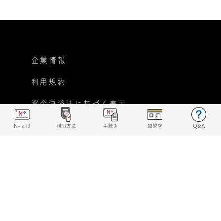
企業情報
利用規約
資金決済法に基づく表示
個人情報保護方針
N+とは
利用方法
手続き
加盟店
Q&A
反社会的勢力に対する基本
方針宣言
© 2019 N+ All rights reserved.