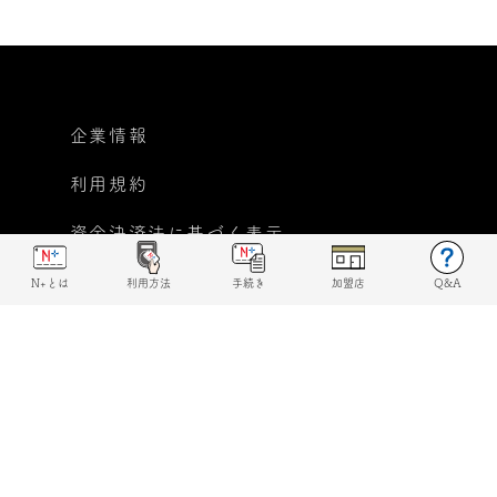
企業情報
利用規約
資金決済法に基づく表示
個人情報保護方針
N+とは
利用方法
手続き
加盟店
Q&A
反社会的勢力に対する基本
方針宣言
© 2019 N+ All rights reserved.