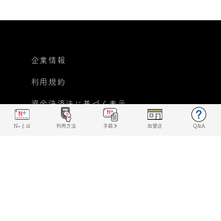
企業情報
利用規約
資金決済法に基づく表示
個人情報保護方針
N+とは
利用方法
手続き
加盟店
Q&A
反社会的勢力に対する基本
方針宣言
© 2019 N+ All rights reserved.