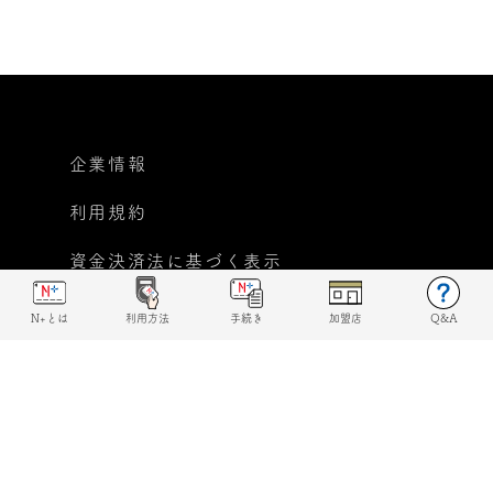
企業情報
利用規約
資金決済法に基づく表示
個人情報保護方針
N+とは
利用方法
手続き
加盟店
Q&A
反社会的勢力に対する基本
方針宣言
© 2019 N+ All rights reserved.