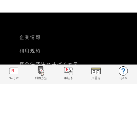
企業情報
利用規約
資金決済法に基づく表示
個人情報保護方針
N+とは
利用方法
手続き
加盟店
Q&A
反社会的勢力に対する基本
方針宣言
© 2019 N+ All rights reserved.