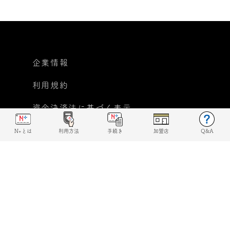
企業情報
利用規約
資金決済法に基づく表示
個人情報保護方針
N+とは
利用方法
手続き
加盟店
Q&A
反社会的勢力に対する基本
方針宣言
© 2019 N+ All rights reserved.