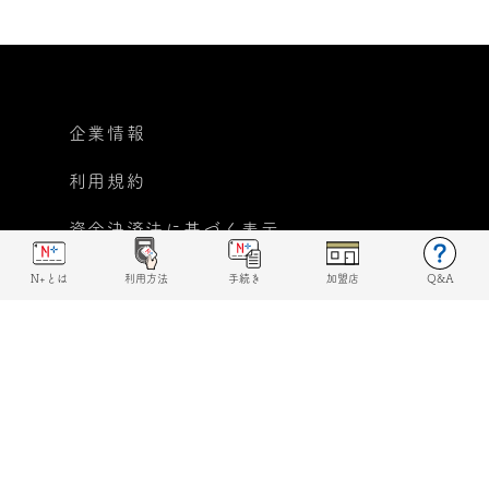
企業情報
利用規約
資金決済法に基づく表示
個人情報保護方針
N+とは
利用方法
手続き
加盟店
Q&A
反社会的勢力に対する基本
方針宣言
© 2019 N+ All rights reserved.