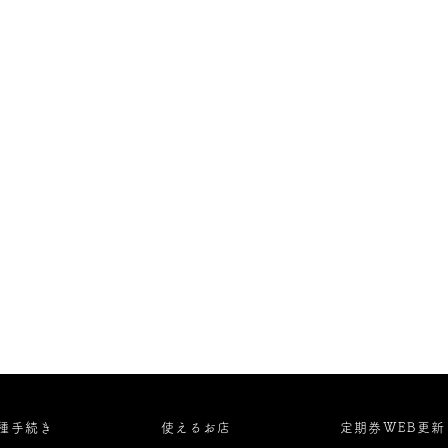
種手続き
使えるお店
定期券WEB更新