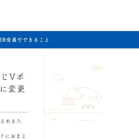
EB会員でできること
じVポ
に変更
与されるた
ドにおまと